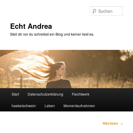
Zum
primären
Such
Inhalt
springen
Echt Andrea
Stell dir vor du schreibst ein Blog und keiner liest es.
Hauptmenü
Start
Datenschutzerklärung
Flechtwerk
haekelschwein
Leben
Momentaufnahmen
Beitragsnavigation
Nächster
→