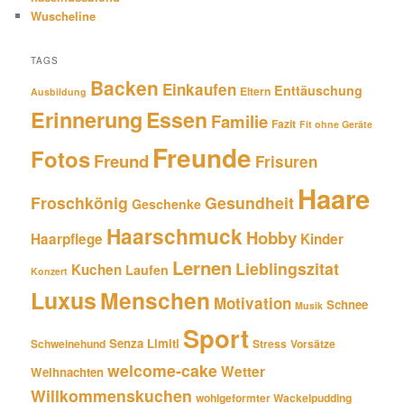
Wuscheline
TAGS
Backen
Einkaufen
Enttäuschung
Eltern
Ausbildung
Erinnerung
Essen
Familie
Fazit
Fit ohne Geräte
Freunde
Fotos
Freund
Frisuren
Haare
Froschkönig
Gesundheit
Geschenke
Haarschmuck
Hobby
Haarpflege
Kinder
Lernen
Lieblingszitat
Kuchen
Laufen
Konzert
Luxus
Menschen
Motivation
Schnee
Musik
Sport
Senza Limiti
Schweinehund
Stress
Vorsätze
welcome-cake
Wetter
Weihnachten
Willkommenskuchen
wohlgeformter Wackelpudding