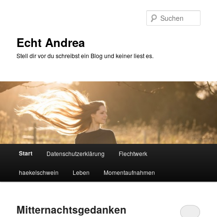
Zum
Zum
primären
sekundären
Such
Inhalt
Inhalt
springen
springen
Echt Andrea
Stell dir vor du schreibst ein Blog und keiner liest es.
Hauptmenü
Start
Datenschutzerklärung
Flechtwerk
haekelschwein
Leben
Momentaufnahmen
Mitternachtsgedanken