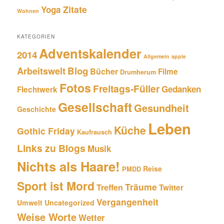
Zitate
Yoga
Wohnen
KATEGORIEN
Adventskalender
2014
Allgemein
apple
Blog
Arbeitswelt
Bücher
Filme
Drumherum
Fotos
Freitags-Füller
Gedanken
Flechtwerk
Gesellschaft
Gesundheit
Geschichte
Leben
Küche
Gothic Friday
Kaufrausch
Links zu Blogs
Musik
Nichts als Haare!
Reise
PMDD
Sport ist Mord
Träume
Treffen
Twitter
Vergangenheit
Umwelt
Uncategorized
Weise Worte
Wetter