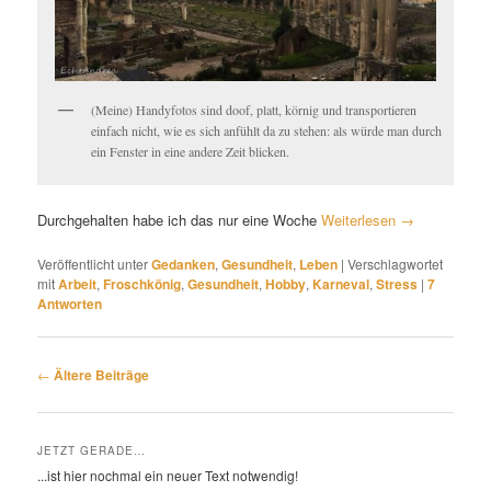
(Meine) Handyfotos sind doof, platt, körnig und transportieren
einfach nicht, wie es sich anfühlt da zu stehen: als würde man durch
ein Fenster in eine andere Zeit blicken.
Durchgehalten habe ich das nur eine Woche
Weiterlesen
→
Veröffentlicht unter
Gedanken
,
Gesundheit
,
Leben
|
Verschlagwortet
mit
Arbeit
,
Froschkönig
,
Gesundheit
,
Hobby
,
Karneval
,
Stress
|
7
Antworten
Beitragsnavigation
←
Ältere Beiträge
JETZT GERADE…
...ist hier nochmal ein neuer Text notwendig!