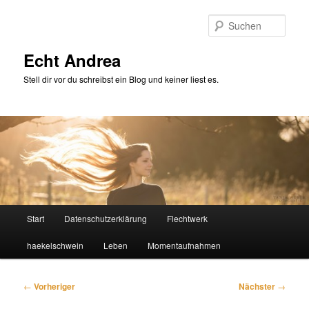
Zum
primären
Such
Inhalt
springen
Echt Andrea
Stell dir vor du schreibst ein Blog und keiner liest es.
Hauptmenü
Start
Datenschutzerklärung
Flechtwerk
haekelschwein
Leben
Momentaufnahmen
Beitragsnavigation
←
Vorheriger
Nächster
→