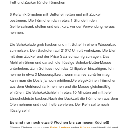
Fett und Zucker für die Förmchen
6 Keramikförmchen mit Butter einfetten und mit Zucker
bestreuen. Die Förmchen dann etwa 1 Stunde in den
Gefrierschrank stellen und erst kurz vor der Verwendung heraus
nehmen.
Die Schokolade grob hacken und mit Butter in einem Wasserbad
schmelzen. Den Backofen auf 210°C Umluft vorheizen. Die Eier
mit dem Zucker und der Prise Salz schaumig schlagen. Das
Mehl einrühren und danach die flüssige Schoko-Butter-Masse
unterheben. Zum Schluss noch das Chilipulver hinzufügen. Ich
nehme in etwa 3 Messerspitzen, wenn man es schärfer mag,
kann man die Dosis ja noch erhöhen.Die eisgekühlten Förmchen
aus dem Gefrierschrank nehmen und die Masse gleichmäßig
einfüllen. Die Schokoküchlein in etwa 10 Minuten auf mittlerer
Einschubleiste backen.Nach der Backzeit die Förmchen aus dem
Ofen nehmen und noch heiß servieren. Der Kern sollte noch
flüssig sein!
Es sind nur noch etwa 6 Wochen bis zur neuen Küche!!!
Dieser Eintrag wurde von
Echt Andrea
unter
Küche
veröffentlicht und