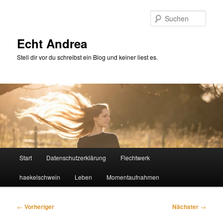
Zum
primären
Such
Inhalt
springen
Echt Andrea
Stell dir vor du schreibst ein Blog und keiner liest es.
Hauptmenü
Start
Datenschutzerklärung
Flechtwerk
haekelschwein
Leben
Momentaufnahmen
Beitragsnavigation
←
Vorheriger
Nächster
→