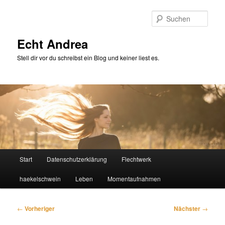
Zum
primären
Such
Inhalt
springen
Echt Andrea
Stell dir vor du schreibst ein Blog und keiner liest es.
Hauptmenü
Start
Datenschutzerklärung
Flechtwerk
haekelschwein
Leben
Momentaufnahmen
Beitragsnavigation
←
Vorheriger
Nächster
→