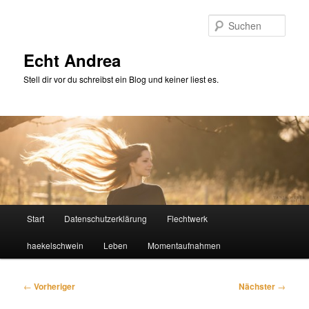
Zum
primären
Such
Inhalt
springen
Echt Andrea
Stell dir vor du schreibst ein Blog und keiner liest es.
Hauptmenü
Start
Datenschutzerklärung
Flechtwerk
haekelschwein
Leben
Momentaufnahmen
Beitragsnavigation
←
Vorheriger
Nächster
→