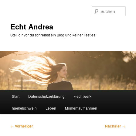
Zum
primären
Such
Inhalt
springen
Echt Andrea
Stell dir vor du schreibst ein Blog und keiner liest es.
Hauptmenü
Start
Datenschutzerklärung
Flechtwerk
haekelschwein
Leben
Momentaufnahmen
Beitragsnavigation
←
Vorheriger
Nächster
→