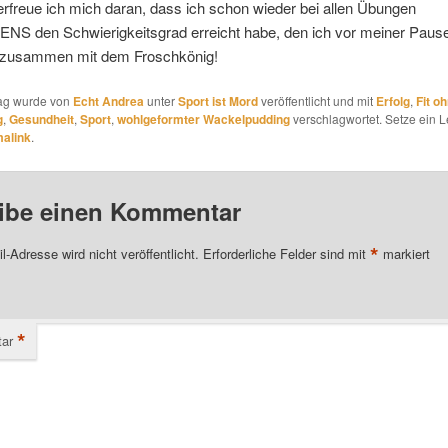
erfreue ich mich daran, dass ich schon wieder bei allen Übungen
S den Schwierigkeitsgrad erreicht habe, den ich vor meiner Pause
zusammen mit dem Froschkönig!
rag wurde von
Echt Andrea
unter
Sport ist Mord
veröffentlicht und mit
Erfolg
,
Fit o
g
,
Gesundheit
,
Sport
,
wohlgeformter Wackelpudding
verschlagwortet. Setze ein 
alink
.
ibe einen Kommentar
*
l-Adresse wird nicht veröffentlicht.
Erforderliche Felder sind mit
markiert
*
ar