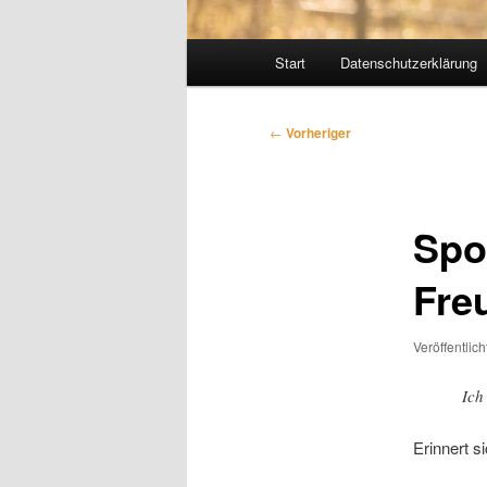
Hauptmenü
Start
Datenschutzerklärung
Beitragsnavigation
←
Vorheriger
Spo
Fre
Veröffentlic
Ich
Erinnert s