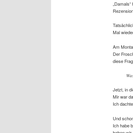
„Damals“ h
Rezension
Tatsächli
Mal wied
Am Montag
Der Frosch
diese Frag
Was
Jetzt, in 
Mir war da
Ich dacht
Und schon
Ich habe b
haben wir 