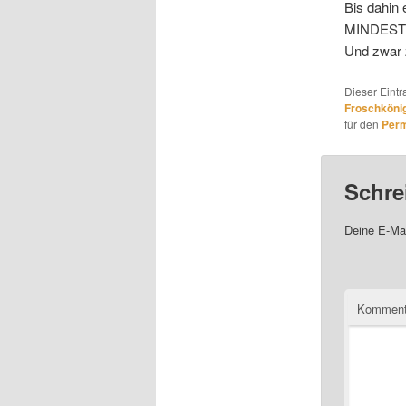
Bis dahin 
MINDESTEN
Und zwar 
Dieser Eint
Froschköni
für den
Perm
Schre
Deine E-Mai
Komment