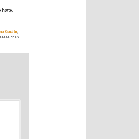
 hatte.
hne Geräte
,
Lesezeichen