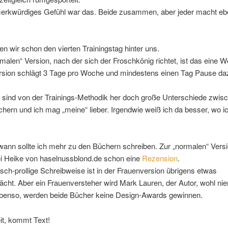
merkwürdiges Gefühl war das. Beide zusammen, aber jeder macht e
n wir schon den vierten Trainingstag hinter uns.
rmalen“ Version, nach der sich der Froschkönig richtet, ist das eine 
rsion schlägt 3 Tage pro Woche und mindestens einen Tag Pause d
 sind von der Trainings-Methodik her doch große Unterschiede zwis
hern und ich mag „meine“ lieber. Irgendwie weiß ich da besser, wo i
wann sollte ich mehr zu den Büchern schreiben. Zur „normalen“ Versi
ei Heike von haselnussblond.de schon eine
Rezension
.
risch-prollige Schreibweise ist in der Frauenversion übrigens etwas
cht. Aber ein Frauenversteher wird Mark Lauren, der Autor, wohl ni
benso, werden beide Bücher keine Design-Awards gewinnen.
t, kommt Text!