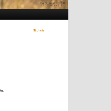
Nächster
→
ht.