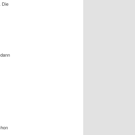
. Die
 dann
chon