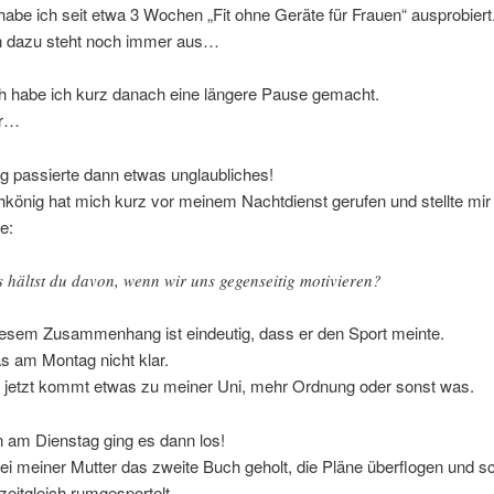
abe ich seit etwa 3 Wochen „Fit ohne Geräte für Frauen“ ausprobiert
 dazu steht noch immer aus…
ch habe ich kurz danach eine längere Pause gemacht.
er…
 passierte dann etwas unglaubliches!
könig hat mich kurz vor meinem Nachtdienst gerufen und stellte mir
e:
 hältst du davon, wenn wir uns gegenseitig motivieren?
diesem Zusammenhang ist eindeutig, dass er den Sport meinte.
s am Montag nicht klar.
e jetzt kommt etwas zu meiner Uni, mehr Ordnung oder sonst was.
 am Dienstag ging es dann los!
ei meiner Mutter das zweite Buch geholt, die Pläne überflogen und s
zeitgleich rumgesportelt.