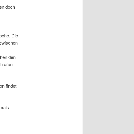
ben doch
Woche. Die
azwischen
chen den
ch dran
on findet
emals