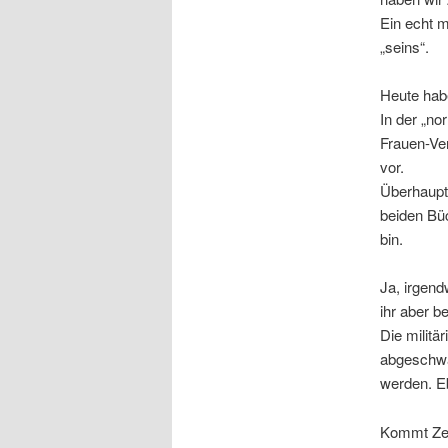
Ein echt 
„seins“.
Heute habe
In der „no
Frauen-Ve
vor.
Überhaupt
beiden Büc
bin.
Ja, irgend
ihr aber b
Die militä
abgeschwä
werden. E
Kommt Zei