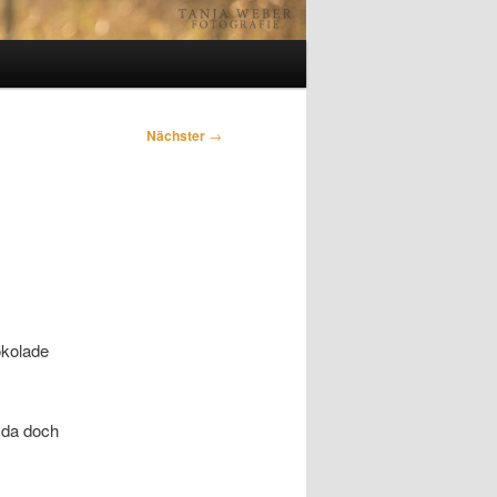
Nächster
→
okolade
 da doch