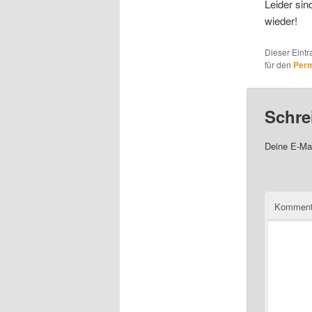
Leider sin
wieder!
Dieser Eint
für den
Perm
Schre
Deine E-Mai
Komment