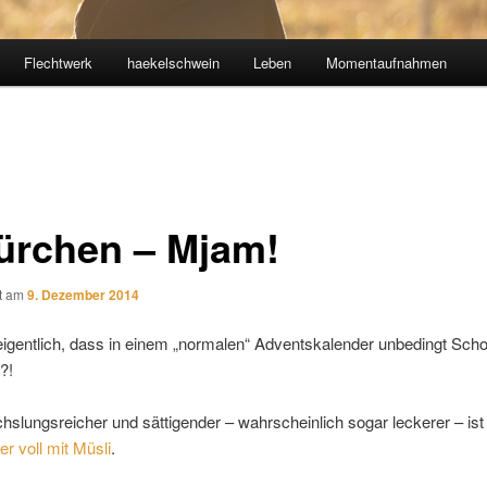
Flechtwerk
haekelschwein
Leben
Momentaufnahmen
Türchen – Mjam!
ht am
9. Dezember 2014
eigentlich, dass in einem „normalen“ Adventskalender unbedingt Sch
?!
hslungsreicher und sättigender – wahrscheinlich sogar leckerer – ist
r voll mit Müsli
.