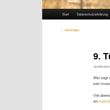
Hauptmenü
Start
Datenschutzerklärung
Beitragsnavigation
←
Vorheriger
9. 
Veröffentlic
Wer sagt 
sein muss
Viel abwec
ein
Kalende