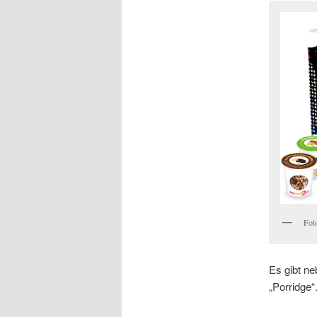
Fot
Es gibt n
„Porridge“