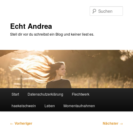
Zum
primären
Such
Inhalt
springen
Echt Andrea
Stell dir vor du schreibst ein Blog und keiner liest es.
Hauptmenü
Start
Datenschutzerklärung
Flechtwerk
haekelschwein
Leben
Momentaufnahmen
Beitragsnavigation
←
Vorheriger
Nächster
→