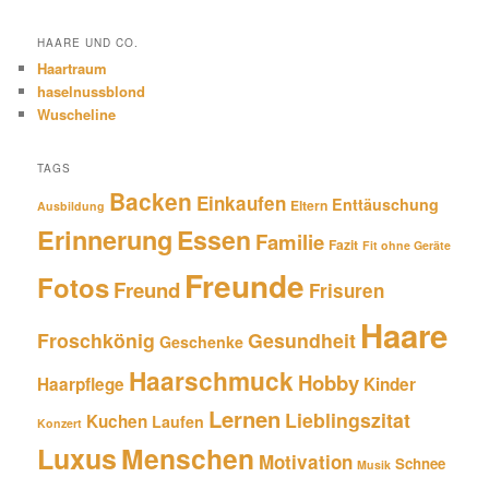
HAARE UND CO.
Haartraum
haselnussblond
Wuscheline
TAGS
Backen
Einkaufen
Enttäuschung
Eltern
Ausbildung
Erinnerung
Essen
Familie
Fazit
Fit ohne Geräte
Freunde
Fotos
Freund
Frisuren
Haare
Froschkönig
Gesundheit
Geschenke
Haarschmuck
Hobby
Haarpflege
Kinder
Lernen
Lieblingszitat
Kuchen
Laufen
Konzert
Luxus
Menschen
Motivation
Schnee
Musik