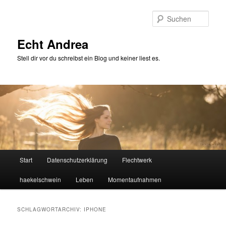
Zum
Zum
primären
sekundären
Such
Inhalt
Inhalt
springen
springen
Echt Andrea
Stell dir vor du schreibst ein Blog und keiner liest es.
Hauptmenü
Start
Datenschutzerklärung
Flechtwerk
haekelschwein
Leben
Momentaufnahmen
SCHLAGWORTARCHIV:
IPHONE