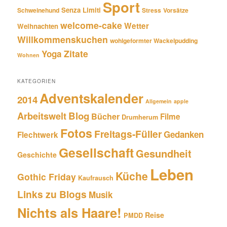
Sport
Senza Limiti
Schweinehund
Stress
Vorsätze
welcome-cake
Wetter
Weihnachten
Willkommenskuchen
wohlgeformter Wackelpudding
Zitate
Yoga
Wohnen
KATEGORIEN
Adventskalender
2014
Allgemein
apple
Blog
Arbeitswelt
Bücher
Filme
Drumherum
Fotos
Freitags-Füller
Gedanken
Flechtwerk
Gesellschaft
Gesundheit
Geschichte
Leben
Küche
Gothic Friday
Kaufrausch
Links zu Blogs
Musik
Nichts als Haare!
Reise
PMDD