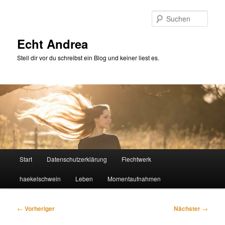
Zum
primären
Such
Inhalt
springen
Echt Andrea
Stell dir vor du schreibst ein Blog und keiner liest es.
Hauptmenü
Start
Datenschutzerklärung
Flechtwerk
haekelschwein
Leben
Momentaufnahmen
Beitragsnavigation
←
Vorheriger
Nächster
→