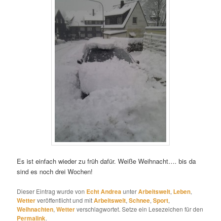
Es ist einfach wieder zu früh dafür. Weiße Weihnacht…. bis da
sind es noch drei Wochen!
Dieser Eintrag wurde von
Echt Andrea
unter
Arbeitswelt
,
Leben
,
Wetter
veröffentlicht und mit
Arbeitswelt
,
Schnee
,
Sport
,
Weihnachten
,
Wetter
verschlagwortet. Setze ein Lesezeichen für den
Permalink
.