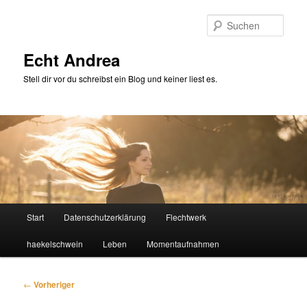
Zum
primären
Such
Inhalt
springen
Echt Andrea
Stell dir vor du schreibst ein Blog und keiner liest es.
Hauptmenü
Start
Datenschutzerklärung
Flechtwerk
haekelschwein
Leben
Momentaufnahmen
Beitragsnavigation
←
Vorheriger