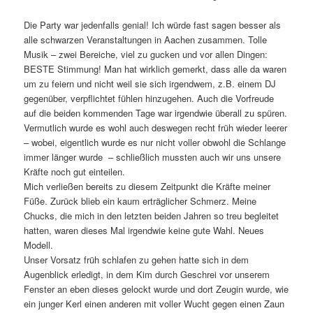
Die Party war jedenfalls genial! Ich würde fast sagen besser als
alle schwarzen Veranstaltungen in Aachen zusammen. Tolle
Musik – zwei Bereiche, viel zu gucken und vor allen Dingen:
BESTE Stimmung! Man hat wirklich gemerkt, dass alle da waren
um zu feiern und nicht weil sie sich irgendwem, z.B. einem DJ
gegenüber, verpflichtet fühlen hinzugehen. Auch die Vorfreude
auf die beiden kommenden Tage war irgendwie überall zu spüren.
Vermutlich wurde es wohl auch deswegen recht früh wieder leerer
– wobei, eigentlich wurde es nur nicht voller obwohl die Schlange
immer länger wurde – schließlich mussten auch wir uns unsere
Kräfte noch gut einteilen.
Mich verließen bereits zu diesem Zeitpunkt die Kräfte meiner
Füße. Zurück blieb ein kaum erträglicher Schmerz. Meine
Chucks, die mich in den letzten beiden Jahren so treu begleitet
hatten, waren dieses Mal irgendwie keine gute Wahl. Neues
Modell.
Unser Vorsatz früh schlafen zu gehen hatte sich in dem
Augenblick erledigt, in dem Kim durch Geschrei vor unserem
Fenster an eben dieses gelockt wurde und dort Zeugin wurde, wie
ein junger Kerl einen anderen mit voller Wucht gegen einen Zaun