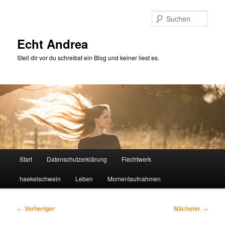
Zum
primären
Such
Inhalt
springen
Echt Andrea
Stell dir vor du schreibst ein Blog und keiner liest es.
Hauptmenü
Start
Datenschutzerklärung
Flechtwerk
haekelschwein
Leben
Momentaufnahmen
Beitragsnavigation
←
Vorheriger
Nächster
→