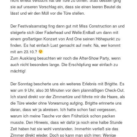
nicht erneut versucht hat die Türe zu öffnen. Statt dessen ging
sie auf unseren Vorschlag ein, dass sie einen leeren Beutel da
lässt und wir den Müll vor die Türe stellen.
Der Festivalsamstag fing dann gut mit Miss Construction an und
steigerte sich über Faderhead und Welle:Erdball um dann mit
einem großartigen Konzert von And One seinen Höhepunkt zu
finden. Es hat einfach Lust gemacht auf mehr. Na, wer kommt
mit am 23.10.?
Zum Ausklang besuchten wir noch die After-Show Party, wenn
auch nicht besonders lange. Die Erschöpfung war einfach zu
mächtig!
Der Sonntag bescherte uns ein weiteres Erlebnis mit Brigitte. Es
war um 9 Uhr, also 30 Minuten vor dem planmäßigen Check-Out.
Ich stand direkt vor der Zimmertüre und föhnte mir die Haare, als
die Türe wieder ohne Vorwarnung aufging. Brigitte erinnerte uns
daran, dass wir ja abreisen. Ich hatte schon fast vergessen,
warum ich meine Tasche vor dem Frühstück schon packen
musste. Den Hinweis, dass wir dafür ja noch eine halbe Stunde
Zeit haben hat sie wohl verstanden. Immerhin verließ sie das
Zimmer direkt wieder. Doch so kann man sich irren: Wenige