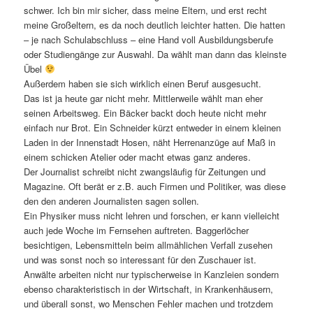
schwer. Ich bin mir sicher, dass meine Eltern, und erst recht
meine Großeltern, es da noch deutlich leichter hatten. Die hatten
– je nach Schulabschluss – eine Hand voll Ausbildungsberufe
oder Studiengänge zur Auswahl. Da wählt man dann das kleinste
Übel
Außerdem haben sie sich wirklich einen Beruf ausgesucht.
Das ist ja heute gar nicht mehr. Mittlerweile wählt man eher
seinen Arbeitsweg. Ein Bäcker backt doch heute nicht mehr
einfach nur Brot. Ein Schneider kürzt entweder in einem kleinen
Laden in der Innenstadt Hosen, näht Herrenanzüge auf Maß in
einem schicken Atelier oder macht etwas ganz anderes.
Der Journalist schreibt nicht zwangsläufig für Zeitungen und
Magazine. Oft berät er z.B. auch Firmen und Politiker, was diese
den den anderen Journalisten sagen sollen.
Ein Physiker muss nicht lehren und forschen, er kann vielleicht
auch jede Woche im Fernsehen auftreten. Baggerlöcher
besichtigen, Lebensmitteln beim allmählichen Verfall zusehen
und was sonst noch so interessant für den Zuschauer ist.
Anwälte arbeiten nicht nur typischerweise in Kanzleien sondern
ebenso charakteristisch in der Wirtschaft, in Krankenhäusern,
und überall sonst, wo Menschen Fehler machen und trotzdem