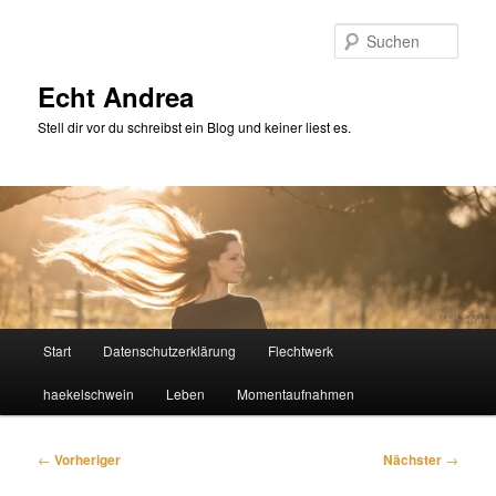
Zum
primären
Such
Inhalt
springen
Echt Andrea
Stell dir vor du schreibst ein Blog und keiner liest es.
Hauptmenü
Start
Datenschutzerklärung
Flechtwerk
haekelschwein
Leben
Momentaufnahmen
Beitragsnavigation
←
Vorheriger
Nächster
→