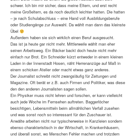
schwer. Ich bin mir sicher, dass meine Eltern, und erst recht
meine Großeltern, es da noch deutlich leichter hatten. Die hatten
– je nach Schulabschluss – eine Hand voll Ausbildungsberufe
oder Studiengänge zur Auswahl. Da wählt man dann das kleinste
Übel
Außerdem haben sie sich wirklich einen Beruf ausgesucht.
Das ist ja heute gar nicht mehr. Mittlerweile wählt man eher
seinen Arbeitsweg. Ein Bäcker backt doch heute nicht mehr
einfach nur Brot. Ein Schneider kürzt entweder in einem kleinen
Laden in der Innenstadt Hosen, näht Herrenanzüge auf Maß in
einem schicken Atelier oder macht etwas ganz anderes.
Der Journalist schreibt nicht zwangsläufig für Zeitungen und
Magazine. Oft berät er z.B. auch Firmen und Politiker, was diese
den den anderen Journalisten sagen sollen.
Ein Physiker muss nicht lehren und forschen, er kann vielleicht
auch jede Woche im Fernsehen auftreten. Baggerlöcher
besichtigen, Lebensmitteln beim allmählichen Verfall zusehen
und was sonst noch so interessant für den Zuschauer ist.
Anwälte arbeiten nicht nur typischerweise in Kanzleien sondern
ebenso charakteristisch in der Wirtschaft, in Krankenhäusern,
und überall sonst, wo Menschen Fehler machen und trotzdem