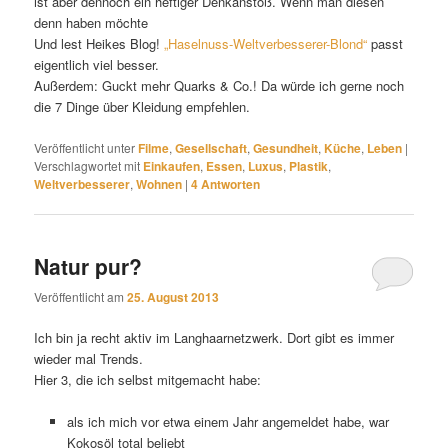
ist aber dennoch ein heftiger Denkanstoß. Wenn man diesen
denn haben möchte
Und lest Heikes Blog!
„Haselnuss-Weltverbesserer-Blond“
passt
eigentlich viel besser.
Außerdem: Guckt mehr Quarks & Co.! Da würde ich gerne noch
die 7 Dinge über Kleidung empfehlen.
Veröffentlicht unter
Filme
,
Gesellschaft
,
Gesundheit
,
Küche
,
Leben
|
Verschlagwortet mit
Einkaufen
,
Essen
,
Luxus
,
Plastik
,
Weltverbesserer
,
Wohnen
|
4
Antworten
Natur pur?
Veröffentlicht am
25. August 2013
Ich bin ja recht aktiv im Langhaarnetzwerk. Dort gibt es immer
wieder mal Trends.
Hier 3, die ich selbst mitgemacht habe:
als ich mich vor etwa einem Jahr angemeldet habe, war
Kokosöl total beliebt