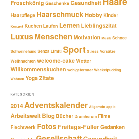
Haare
Froschkönig
Gesundheit
Geschenke
Haarschmuck
Hobby
Haarpflege
Kinder
Lernen
Lieblingszitat
Kuchen
Laufen
Konzert
Luxus
Menschen
Motivation
Schnee
Musik
Sport
Senza Limiti
Schweinehund
Stress
Vorsätze
welcome-cake
Wetter
Weihnachten
Willkommenskuchen
wohlgeformter Wackelpudding
Zitate
Yoga
Wohnen
KATEGORIEN
Adventskalender
2014
Allgemein
apple
Blog
Arbeitswelt
Bücher
Filme
Drumherum
Fotos
Freitags-Füller
Gedanken
Flechtwerk
Gesellschaft
Gesundheit