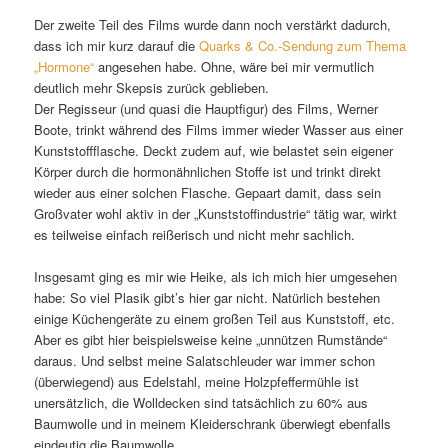
Der zweite Teil des Films wurde dann noch verstärkt dadurch,
dass ich mir kurz darauf die
Quarks & Co.-Sendung zum Thema
„Hormone“
angesehen habe. Ohne, wäre bei mir vermutlich
deutlich mehr Skepsis zurück geblieben.
Der Regisseur (und quasi die Hauptfigur) des Films, Werner
Boote, trinkt während des Films immer wieder Wasser aus einer
Kunststoffflasche. Deckt zudem auf, wie belastet sein eigener
Körper durch die hormonähnlichen Stoffe ist und trinkt direkt
wieder aus einer solchen Flasche. Gepaart damit, dass sein
Großvater wohl aktiv in der „Kunststoffindustrie“ tätig war, wirkt
es teilweise einfach reißerisch und nicht mehr sachlich.
Insgesamt ging es mir wie Heike, als ich mich hier umgesehen
habe: So viel Plasik gibt’s hier gar nicht. Natürlich bestehen
einige Küchengeräte zu einem großen Teil aus Kunststoff, etc.
Aber es gibt hier beispielsweise keine „unnützen Rumstände“
daraus. Und selbst meine Salatschleuder war immer schon
(überwiegend) aus Edelstahl, meine Holzpfeffermühle ist
unersätzlich, die Wolldecken sind tatsächlich zu 60% aus
Baumwolle und in meinem Kleiderschrank überwiegt ebenfalls
eindeutig die Baumwolle.