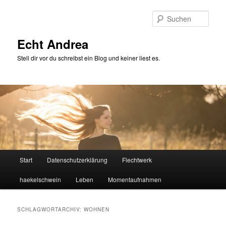
Zum
Zum
primären
sekundären
Such
Inhalt
Inhalt
springen
springen
Echt Andrea
Stell dir vor du schreibst ein Blog und keiner liest es.
Hauptmenü
Start
Datenschutzerklärung
Flechtwerk
haekelschwein
Leben
Momentaufnahmen
SCHLAGWORTARCHIV:
WOHNEN