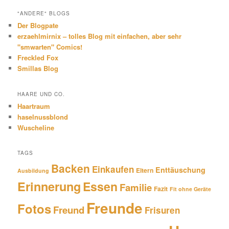
"ANDERE" BLOGS
Der Blogpate
erzaehlmirnix – tolles Blog mit einfachen, aber sehr
"smwarten" Comics!
Freckled Fox
Smillas Blog
HAARE UND CO.
Haartraum
haselnussblond
Wuscheline
TAGS
Backen
Einkaufen
Enttäuschung
Eltern
Ausbildung
Erinnerung
Essen
Familie
Fazit
Fit ohne Geräte
Freunde
Fotos
Freund
Frisuren