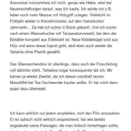
Ansonsten konzentriere ich mich, genau wie Heike, eher bei
Neuanschaffungen darauf, was ich kaufe. Ich würde mir z.B.
lieber noch mehr Messer mit Holzgriff zulegen. Vielleicht im
Frühjahr wieder in Kornelimünster, auf dem historischen
Jahrmarkt… Da hab ich schon 3 Stück gekauft. Und ich suche
nach einem Wasserkocher mit Temperaturvorwahl, bei dem der
Behälter komplett aus Edelstahl ist. Neue Kleiderbügel sind aus
Holz und wenn etwas kaputt geht, wird eben auch wieder die
Variante ohne Plastik gewählt.
Das Überraschendste ist allerdings, dass auch der Froschkönig
voll dahinter steht. Teilweise sogar konsequenter als ich. Mir
kamen ja wieder Zweifel, als ich diesen sündhaft teuren
Messlöffel bei Tee Gschwender kaufen wollte. Er hat mich dann
quasi dazu überredet.
Ich kann wirklich nur jedem empfehlen, sich den Film anzusehen.
Er ist optisch nicht wirklich ansprechend, hat wie bereits
angedeutet seine Passagen, die man kritisch hinterfragen sollte,