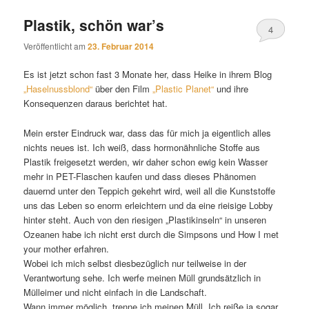
Plastik, schön war’s
4
Veröffentlicht am
23. Februar 2014
Es ist jetzt schon fast 3 Monate her, dass Heike in ihrem Blog
„Haselnussblond“
über den Film
„Plastic Planet“
und ihre
Konsequenzen daraus berichtet hat.
Mein erster Eindruck war, dass das für mich ja eigentlich alles
nichts neues ist. Ich weiß, dass hormonähnliche Stoffe aus
Plastik freigesetzt werden, wir daher schon ewig kein Wasser
mehr in PET-Flaschen kaufen und dass dieses Phänomen
dauernd unter den Teppich gekehrt wird, weil all die Kunststoffe
uns das Leben so enorm erleichtern und da eine rieisige Lobby
hinter steht. Auch von den riesigen „Plastikinseln“ in unseren
Ozeanen habe ich nicht erst durch die Simpsons und How I met
your mother erfahren.
Wobei ich mich selbst diesbezüglich nur teilweise in der
Verantwortung sehe. Ich werfe meinen Müll grundsätzlich in
Mülleimer und nicht einfach in die Landschaft.
Wann immer möglich, trenne ich meinen Müll. Ich reiße ja sogar