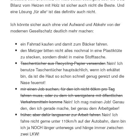
Bilanz vom Heizen mit Holz ist sicher auch nicht die Beste. Und
eine Lösung „für alle“ ist das definitiv auch nicht.
Ich könnte sicher auch ohne viel Aufwand und Abkehr von der
modernen Gesellschafz deutlich mehr machen:
ein Fahrrad kaufen und damit zum Bäcker fahren.
den Metzger bitten nicht alles nochmal in eine Plastiktüte
zu stecken, sondern direkt in meine Stofftasche.
Taschentücher aus Recycling-Papier verwenden
Nein! Ich
benutze Taschentücher hauptsächlich, wenn ich erkältet
bin, da ist die Haut so schon schnell genug gereizt und die
Nase feuerrot!
mir einen Job suchen, für den ich nicht 60km pro Tag
fahren muss, oder zu dem ich wenigstens mit öffentlichen
Verkehrsmitteln komme
Nein! Ich mag meinen Job! Genau
den, den ich gerade mache, bei genau dem Arbeitgeber!
früher, aber dafür langsamer zur Arbeit fahren
Nein! Ich
fahre nicht gerne unter 110km/h auf der Autobahn, dann bin
ich ja NOCH länger unterwegs und hänge immer zwischen
zwei LKW!