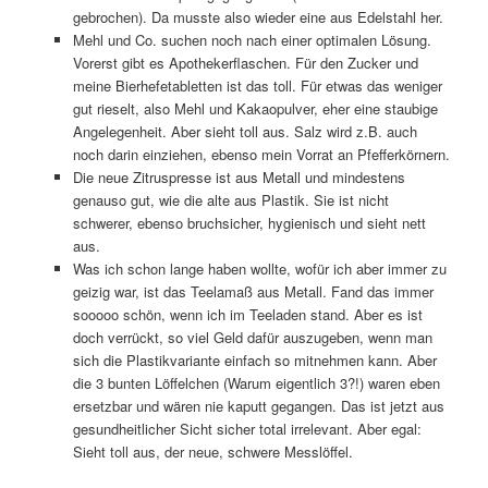
gebrochen). Da musste also wieder eine aus Edelstahl her.
Mehl und Co. suchen noch nach einer optimalen Lösung.
Vorerst gibt es Apothekerflaschen. Für den Zucker und
meine Bierhefetabletten ist das toll. Für etwas das weniger
gut rieselt, also Mehl und Kakaopulver, eher eine staubige
Angelegenheit. Aber sieht toll aus. Salz wird z.B. auch
noch darin einziehen, ebenso mein Vorrat an Pfefferkörnern.
Die neue Zitruspresse ist aus Metall und mindestens
genauso gut, wie die alte aus Plastik. Sie ist nicht
schwerer, ebenso bruchsicher, hygienisch und sieht nett
aus.
Was ich schon lange haben wollte, wofür ich aber immer zu
geizig war, ist das Teelamaß aus Metall. Fand das immer
sooooo schön, wenn ich im Teeladen stand. Aber es ist
doch verrückt, so viel Geld dafür auszugeben, wenn man
sich die Plastikvariante einfach so mitnehmen kann. Aber
die 3 bunten Löffelchen (Warum eigentlich 3?!) waren eben
ersetzbar und wären nie kaputt gegangen. Das ist jetzt aus
gesundheitlicher Sicht sicher total irrelevant. Aber egal:
Sieht toll aus, der neue, schwere Messlöffel.