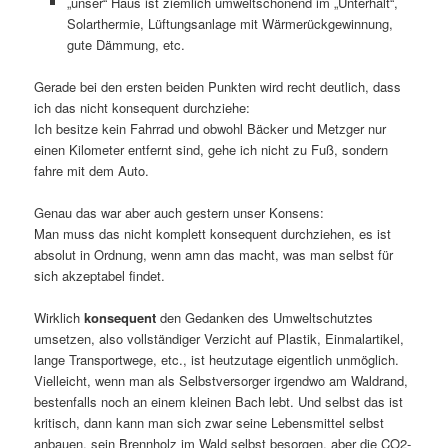
„unser“ Haus ist ziemlich umweltschonend im „Unterhalt“,
Solarthermie, Lüftungsanlage mit Wärmerückgewinnung,
gute Dämmung, etc.
Gerade bei den ersten beiden Punkten wird recht deutlich, dass
ich das nicht konsequent durchziehe:
Ich besitze kein Fahrrad und obwohl Bäcker und Metzger nur
einen Kilometer entfernt sind, gehe ich nicht zu Fuß, sondern
fahre mit dem Auto.
Genau das war aber auch gestern unser Konsens:
Man muss das nicht komplett konsequent durchziehen, es ist
absolut in Ordnung, wenn amn das macht, was man selbst für
sich akzeptabel findet.
Wirklich
konsequent
den Gedanken des Umweltschutztes
umsetzen, also vollständiger Verzicht auf Plastik, Einmalartikel,
lange Transportwege, etc., ist heutzutage eigentlich unmöglich.
Vielleicht, wenn man als Selbstversorger irgendwo am Waldrand,
bestenfalls noch an einem kleinen Bach lebt. Und selbst das ist
kritisch, dann kann man sich zwar seine Lebensmittel selbst
anbauen, sein Brennholz im Wald selbst besorgen, aber die CO2-