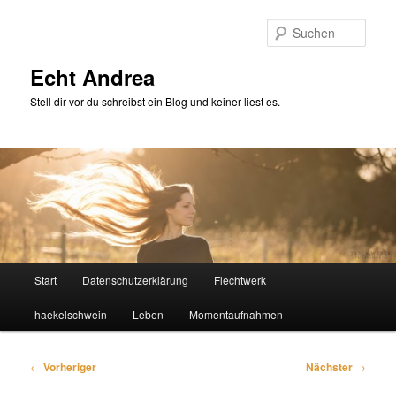
Zum
primären
Such
Inhalt
springen
Echt Andrea
Stell dir vor du schreibst ein Blog und keiner liest es.
Hauptmenü
Start
Datenschutzerklärung
Flechtwerk
haekelschwein
Leben
Momentaufnahmen
Beitragsnavigation
←
Vorheriger
Nächster
→