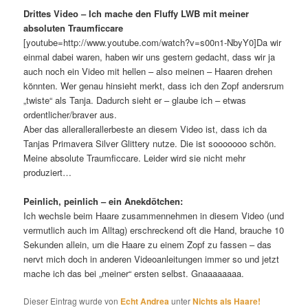
Drittes Video – Ich mache den Fluffy LWB mit meiner
absoluten Traumficcare
[youtube=http://www.youtube.com/watch?v=s00n1-NbyY0]Da wir
einmal dabei waren, haben wir uns gestern gedacht, dass wir ja
auch noch ein Video mit hellen – also meinen – Haaren drehen
könnten. Wer genau hinsieht merkt, dass ich den Zopf andersrum
„twiste“ als Tanja. Dadurch sieht er – glaube ich – etwas
ordentlicher/braver aus.
Aber das allerallerallerbeste an diesem Video ist, dass ich da
Tanjas Primavera Silver Glittery nutze. Die ist sooooooo schön.
Meine absolute Traumficcare. Leider wird sie nicht mehr
produziert…
Peinlich, peinlich – ein Anekdötchen:
Ich wechsle beim Haare zusammennehmen in diesem Video (und
vermutlich auch im Alltag) erschreckend oft die Hand, brauche 10
Sekunden allein, um die Haare zu einem Zopf zu fassen – das
nervt mich doch in anderen Videoanleitungen immer so und jetzt
mache ich das bei „meiner“ ersten selbst. Gnaaaaaaaa.
Dieser Eintrag wurde von
Echt Andrea
unter
Nichts als Haare!