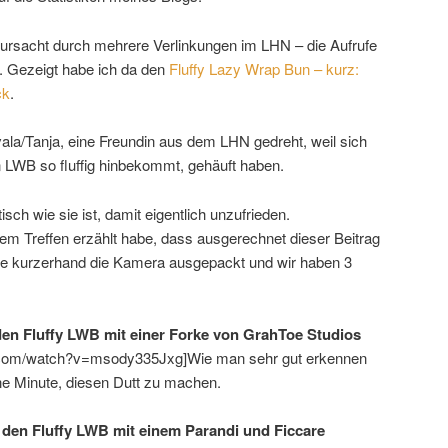
verursacht durch mehrere Verlinkungen im LHN – die Aufrufe
. Gezeigt habe ich da den
Fluffy Lazy Wrap Bun – kurz:
ck
.
vala/Tanja, eine Freundin aus dem LHN gedreht, weil sich
n LWB so fluffig hinbekommt, gehäuft haben.
tisch wie sie ist, damit eigentlich unzufrieden.
inem Treffen erzählt habe, dass ausgerechnet dieser Beitrag
at sie kurzerhand die Kamera ausgepackt und wir haben 3
den Fluffy LWB mit einer Forke von GrahToe Studios
.com/watch?v=msody335Jxg]Wie man sehr gut erkennen
ine Minute, diesen Dutt zu machen.
 den Fluffy LWB mit einem Parandi und Ficcare