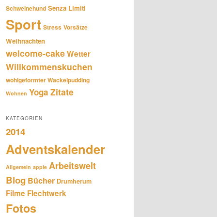
Senza Limiti
Schweinehund
Sport
Stress
Vorsätze
Weihnachten
welcome-cake
Wetter
Willkommenskuchen
wohlgeformter Wackelpudding
Zitate
Yoga
Wohnen
KATEGORIEN
2014
Adventskalender
Arbeitswelt
Allgemein
apple
Blog
Bücher
Drumherum
Filme
Flechtwerk
Fotos