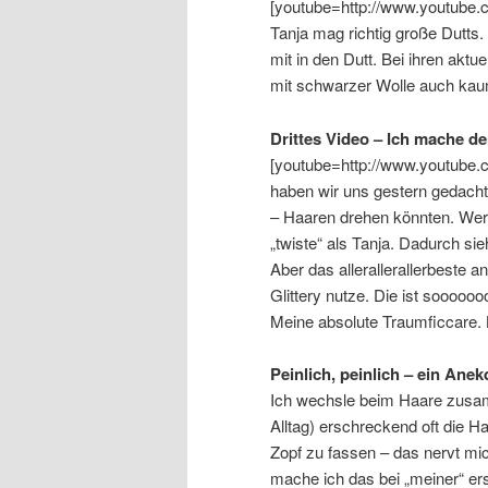
[youtube=http://www.youtube
Tanja mag richtig große Dutts.
mit in den Dutt. Bei ihren aktu
mit schwarzer Wolle auch kaum
Drittes Video – Ich mache d
[youtube=http://www.youtube
haben wir uns gestern gedacht,
– Haaren drehen könnten. Wer
„twiste“ als Tanja. Dadurch sie
Aber das allerallerallerbeste 
Glittery nutze. Die ist sooooo
Meine absolute Traumficcare. 
Peinlich, peinlich – ein Ane
Ich wechsle beim Haare zusa
Alltag) erschreckend oft die 
Zopf zu fassen – das nervt mi
mache ich das bei „meiner“ er