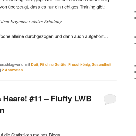
on überzeugt, dass es nur ein richtiges Training gibt:
 dem Ergometer aktive Erholung
Woche alleine durchgezogen und dann auch aufgehört…
erschlagwortet mit
Dutt
,
Fit ohne Geräte
,
Froschkönig
,
Gesundheit
,
|
2
Antworten
s Haare! #11 – Fluffy LWB
en
uf die Statistiken meines Blogs.