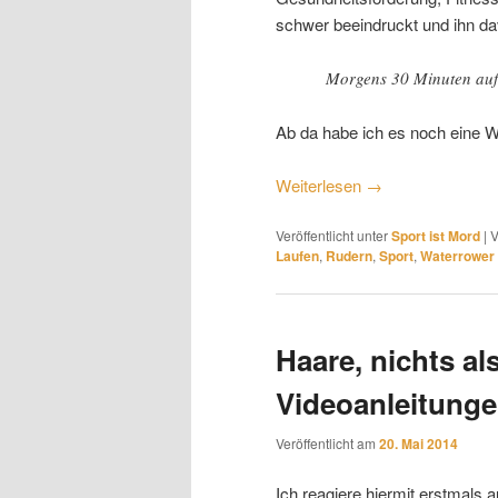
schwer beeindruckt und ihn dav
Morgens 30 Minuten auf
Ab da habe ich es noch eine 
Weiterlesen
→
Veröffentlicht unter
Sport ist Mord
|
V
Laufen
,
Rudern
,
Sport
,
Waterrower
Haare, nichts al
Videoanleitung
Veröffentlicht am
20. Mai 2014
Ich reagiere hiermit erstmals a