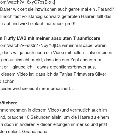
.com/watch?v=6xyC7osB-xk]
 Daher wickelt sie inzwischen auch gerne mal ein „Parandi“
ell noch fast vollständig schwarz gefärbten Haaren fällt das
 auf und wirkt einfach nur super groß!
en Fluffy LWB mit meiner absoluten Traumficcare
.com/watch?v=s00n1-NbyY0]Da wir einmal dabei waren,
 dass wir ja auch noch ein Video mit hellen – also meinen
 genau hinsieht merkt, dass ich den Zopf andersrum
ht er – glaube ich – etwas ordentlicher/braver aus.
an diesem Video ist, dass ich da Tanjas Primavera Silver
oo schön.
Leider wird sie nicht mehr produziert…
kdötchen:
mmennehmen in diesem Video (und vermutlich auch im
Hand, brauche 10 Sekunden allein, um die Haare zu einem
ch doch in anderen Videoanleitungen immer so und jetzt
sten selbst. Gnaaaaaaaa.