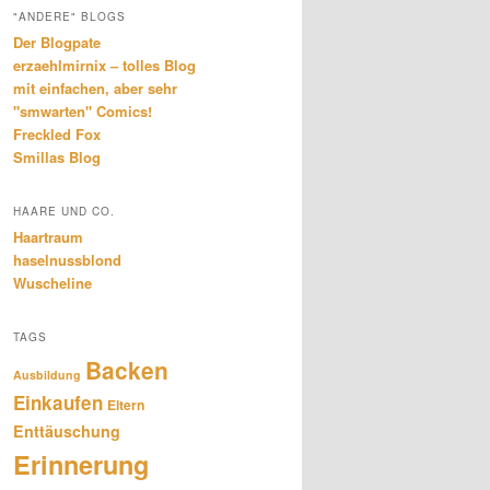
"ANDERE" BLOGS
Der Blogpate
erzaehlmirnix – tolles Blog
mit einfachen, aber sehr
"smwarten" Comics!
Freckled Fox
Smillas Blog
HAARE UND CO.
Haartraum
haselnussblond
Wuscheline
TAGS
Backen
Ausbildung
Einkaufen
Eltern
Enttäuschung
Erinnerung