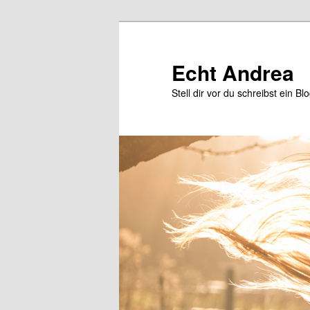
Zum
Zum
primären
sekundären
Inhalt
Inhalt
Echt Andrea
springen
springen
Stell dir vor du schreibst ein Bl