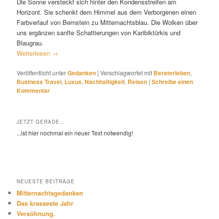
Die Sonne versteckt sich hinter den Kondensstreifen am
Horizont. Sie schenkt dem Himmel aus dem Verborgenen einen
Farbverlauf von Bernstein zu Mitternachtsblau. Die Wolken über
uns ergänzen sanfte Schattierungen von Karibiktürkis und
Blaugrau.
Weiterlesen
→
Veröffentlicht unter
Gedanken
|
Verschlagwortet mit
Beraterleben
,
Business Travel
,
Luxus
,
Nachhaltigkeit
,
Reisen
|
Schreibe einen
Kommentar
JETZT GERADE…
...ist hier nochmal ein neuer Text notwendig!
NEUESTE BEITRÄGE
Mitternachtsgedanken
Das krasseste Jahr
Versöhnung.