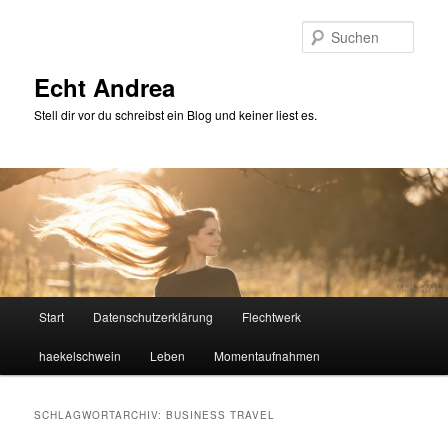
Zum
Zum
primären
sekundären
Such
Inhalt
Inhalt
springen
springen
Echt Andrea
Stell dir vor du schreibst ein Blog und keiner liest es.
Hauptmenü
Start
Datenschutzerklärung
Flechtwerk
haekelschwein
Leben
Momentaufnahmen
SCHLAGWORTARCHIV:
BUSINESS TRAVEL