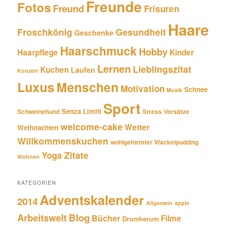
Freunde
Fotos
Freund
Frisuren
Haare
Froschkönig
Gesundheit
Geschenke
Haarschmuck
Hobby
Haarpflege
Kinder
Lernen
Lieblingszitat
Kuchen
Laufen
Konzert
Luxus
Menschen
Motivation
Schnee
Musik
Sport
Senza Limiti
Schweinehund
Stress
Vorsätze
welcome-cake
Wetter
Weihnachten
Willkommenskuchen
wohlgeformter Wackelpudding
Zitate
Yoga
Wohnen
KATEGORIEN
Adventskalender
2014
Allgemein
apple
Blog
Arbeitswelt
Bücher
Filme
Drumherum