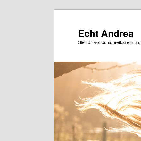
Zum
Zum
primären
sekundären
Inhalt
Inhalt
Echt Andrea
springen
springen
Stell dir vor du schreibst ein Bl