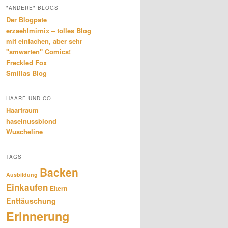
"ANDERE" BLOGS
Der Blogpate
erzaehlmirnix – tolles Blog
mit einfachen, aber sehr
"smwarten" Comics!
Freckled Fox
Smillas Blog
HAARE UND CO.
Haartraum
haselnussblond
Wuscheline
TAGS
Backen
Ausbildung
Einkaufen
Eltern
Enttäuschung
Erinnerung