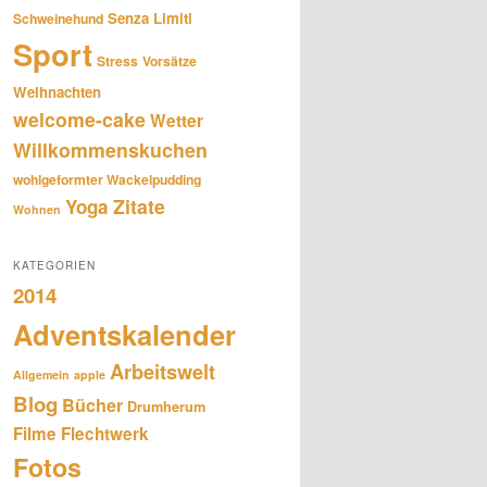
Senza Limiti
Schweinehund
Sport
Stress
Vorsätze
Weihnachten
welcome-cake
Wetter
Willkommenskuchen
wohlgeformter Wackelpudding
Zitate
Yoga
Wohnen
KATEGORIEN
2014
Adventskalender
Arbeitswelt
Allgemein
apple
Blog
Bücher
Drumherum
Filme
Flechtwerk
Fotos