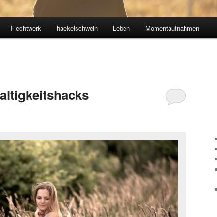
Flechtwerk
haekelschwein
Leben
Momentaufnahmen
altigkeitshacks