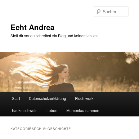
Zum
Zum
primären
sekundären
Such
Inhalt
Inhalt
springen
springen
Echt Andrea
Stell dir vor du schreibst ein Blog und keiner liest es.
Hauptmenü
Start
Datenschutzerklärung
Flechtwerk
haekelschwein
Leben
Momentaufnahmen
KATEGORIEARCHIV:
GESCHICHTE