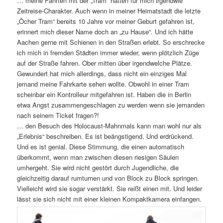
… meine Fahrten mit der „Tram“ hatten für mich irgendwie
Zeitreise-Charakter. Auch wenn in meiner Heimatstadt die letzte
„Öcher Tram“ bereits 10 Jahre vor meiner Geburt gefahren ist,
erinnert mich dieser Name doch an „zu Hause“. Und ich hätte
Aachen gerne mit Schienen in den Straßen erlebt. So erschrecke
ich mich in fremden Städten immer wieder, wenn plötzlich Züge
auf der Straße fahren. Ober mitten über irgendwelche Plätze.
Gewundert hat mich allerdings, dass nicht ein einziges Mal
jemand meine Fahrkarte sehen wollte. Obwohl in einer Tram
scheinbar ein Kontrolleur mitgefahren ist. Haben die in Berlin
etwa Angst zusammengeschlagen zu werden wenn sie jemanden
nach seinem Ticket fragen?!
… den Besuch des Holocaust-Mahnmals kann man wohl nur als
„Erlebnis“ beschreiben. Es ist beängstigend. Und erdrückend.
Und es ist genial. Diese Stimmung, die einen automatisch
überkommt, wenn man zwischen diesen riesigen Säulen
umhergeht. Sie wird nicht gestört durch Jugendliche, die
gleichzeitig darauf rumturnen und von Block zu Block springen.
Vielleicht wird sie sogar verstärkt. Sie reißt einen mit. Und leider
lässt sie sich nicht mit einer kleinen Kompaktkamera einfangen.