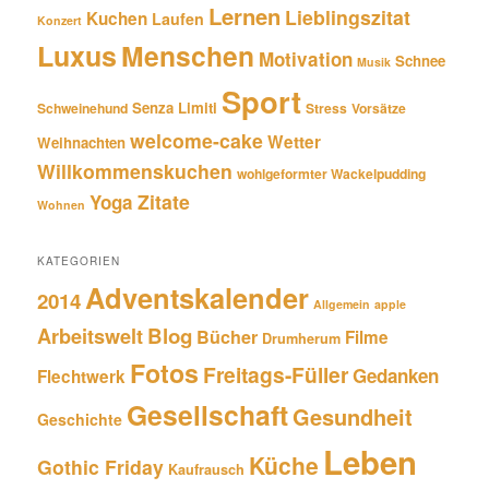
Lernen
Lieblingszitat
Kuchen
Laufen
Konzert
Luxus
Menschen
Motivation
Schnee
Musik
Sport
Senza Limiti
Schweinehund
Stress
Vorsätze
welcome-cake
Wetter
Weihnachten
Willkommenskuchen
wohlgeformter Wackelpudding
Zitate
Yoga
Wohnen
KATEGORIEN
Adventskalender
2014
Allgemein
apple
Blog
Arbeitswelt
Bücher
Filme
Drumherum
Fotos
Freitags-Füller
Gedanken
Flechtwerk
Gesellschaft
Gesundheit
Geschichte
Leben
Küche
Gothic Friday
Kaufrausch