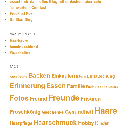
erzaehlmirnix – tolles Blog mit einfachen, aber sehr
"smwarten" Comics!
Freckled Fox
Smillas Blog
HAARE UND CO.
Haartraum
haselnussblond
Wuscheline
TAGS
Backen
Einkaufen
Enttäuschung
Eltern
Ausbildung
Erinnerung
Essen
Familie
Fazit
Fit ohne Geräte
Freunde
Fotos
Freund
Frisuren
Haare
Froschkönig
Gesundheit
Geschenke
Haarschmuck
Hobby
Haarpflege
Kinder