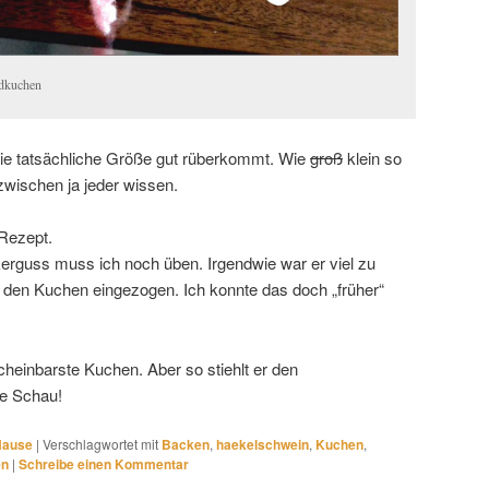
dkuchen
 die tatsächliche Größe gut rüberkommt. Wie
groß
klein so
nzwischen ja jeder wissen.
-Rezept.
rguss muss ich noch üben. Irgendwie war er viel zu
in den Kuchen eingezogen. Ich konnte das doch „früher“
heinbarste Kuchen. Aber so stiehlt er den
ie Schau!
Hause
|
Verschlagwortet mit
Backen
,
haekelschwein
,
Kuchen
,
en
|
Schreibe einen Kommentar