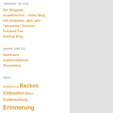
"ANDERE" BLOGS
Der Blogpate
erzaehlmirnix – tolles Blog
mit einfachen, aber sehr
"smwarten" Comics!
Freckled Fox
Smillas Blog
HAARE UND CO.
Haartraum
haselnussblond
Wuscheline
TAGS
Backen
Ausbildung
Einkaufen
Eltern
Enttäuschung
Erinnerung