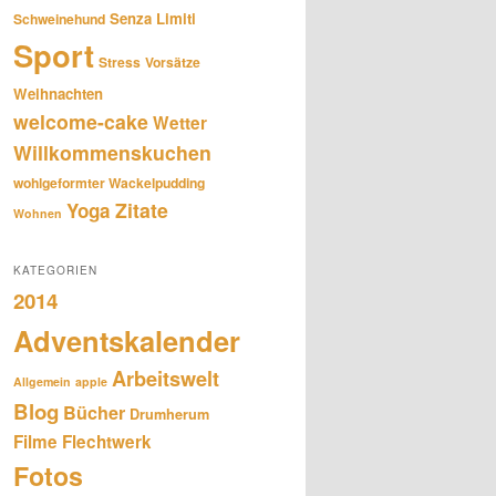
Senza Limiti
Schweinehund
Sport
Stress
Vorsätze
Weihnachten
welcome-cake
Wetter
Willkommenskuchen
wohlgeformter Wackelpudding
Zitate
Yoga
Wohnen
KATEGORIEN
2014
Adventskalender
Arbeitswelt
Allgemein
apple
Blog
Bücher
Drumherum
Filme
Flechtwerk
Fotos