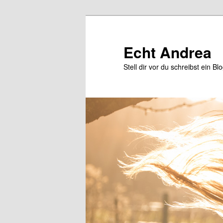
Zum
Zum
primären
sekundären
Inhalt
Inhalt
Echt Andrea
springen
springen
Stell dir vor du schreibst ein Bl