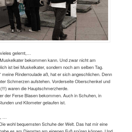
vieles gelernt,…
Muskelkater bekommen kann. Und zwar nicht am
lich ist bei Muskelkater, sondern noch am selben Tag.
z“ meine Rinderroulade aß, hat er sich angeschlichen. Denn
unter Schmerzen aufstehen. Vorderseite Oberschenkel und
(!!!) waren die Hauptschmerzherde.
er der Ferse Blasen bekommen. Auch in Schuhen, in
tunden und Kilometer gelaufen ist.
t, …
Die wohl bequemsten Schuhe der Welt. Das hat mir eine
ch habe es am Dienstag am eigenen Fuß spüren können. Und