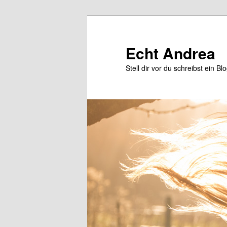
Zum
Zum
primären
sekundären
Inhalt
Inhalt
Echt Andrea
springen
springen
Stell dir vor du schreibst ein Bl