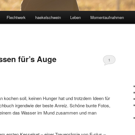
Flechtwerk
haekelschwein
Leben
Momentaufnahmen
ssen für’s Auge
1
kochen soll, keinen Hunger hat und trotzdem Ideen für
ochbuch irgendwie der beste Anreiz. Schöne bunte Fotos,
uft einem das Wasser im Mund zusammen und man
em ersten Kesselset – einer Treueprämie von E-plus –