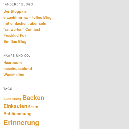
"ANDERE" BLOGS
Der Blogpate
erzaehlmirnix – tolles Blog
mit einfachen, aber sehr
"smwarten" Comics!
Freckled Fox
Smillas Blog
HAARE UND CO.
Haartraum
haselnussblond
Wuscheline
TAGS
Backen
Ausbildung
Einkaufen
Eltern
Enttäuschung
Erinnerung