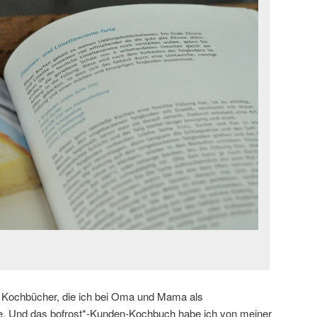
 Kochbücher, die ich bei Oma und Mama als
te. Und das bofrost*-Kunden-Kochbuch habe ich von meiner