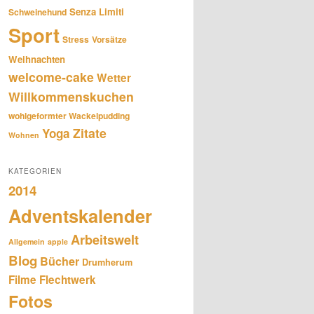
Senza Limiti
Schweinehund
Sport
Stress
Vorsätze
Weihnachten
welcome-cake
Wetter
Willkommenskuchen
wohlgeformter Wackelpudding
Zitate
Yoga
Wohnen
KATEGORIEN
2014
Adventskalender
Arbeitswelt
Allgemein
apple
Blog
Bücher
Drumherum
Filme
Flechtwerk
Fotos