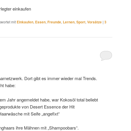
rlegter einkaufen
wortet mit
Einkaufen
,
Essen
,
Freunde
,
Lernen
,
Sport
,
Vorsätze
|
3
haarnetzwerk. Dort gibt es immer wieder mal Trends.
cht habe:
nem Jahr angemeldet habe, war Kokosöl total beliebt
egeprodukte von Desert Essence der Hit
Haarwäsche mit Seife „angefixt“
anghaars ihre Mähnen mit „Shampoobars“.