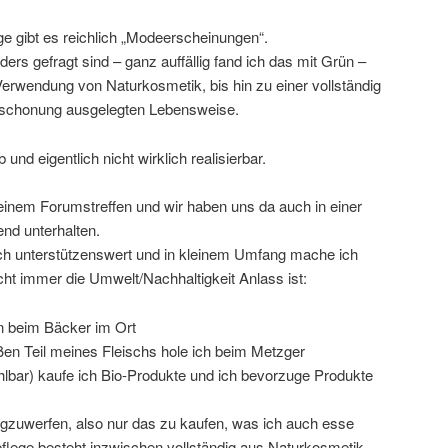
e gibt es reichlich „Modeerscheinungen“.
ers gefragt sind – ganz auffällig fand ich das mit Grün –
Verwendung von Naturkosmetik, bis hin zu einer vollständig
tschonung ausgelegten Lebensweise.
b und eigentlich nicht wirklich realisierbar.
 einem Forumstreffen und wir haben uns da auch in einer
nd unterhalten.
ich unterstützenswert und in kleinem Umfang mache ich
cht immer die Umwelt/Nachhaltigkeit Anlass ist:
n beim Bäcker im Ort
ßen Teil meines Fleischs hole ich beim Metzger
lbar) kaufe ich Bio-Produkte und ich bevorzuge Produkte
gzuwerfen, also nur das zu kaufen, was ich auch esse
flege besteht inzwischen vollständig aus Naturkosmetik