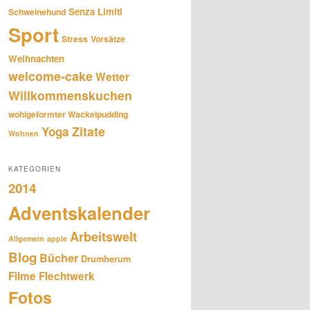
Senza Limiti
Schweinehund
Sport
Stress
Vorsätze
Weihnachten
welcome-cake
Wetter
Willkommenskuchen
wohlgeformter Wackelpudding
Zitate
Yoga
Wohnen
KATEGORIEN
2014
Adventskalender
Arbeitswelt
Allgemein
apple
Blog
Bücher
Drumherum
Filme
Flechtwerk
Fotos