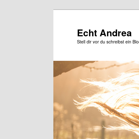
Zum
Zum
primären
sekundären
Inhalt
Inhalt
Echt Andrea
springen
springen
Stell dir vor du schreibst ein Bl