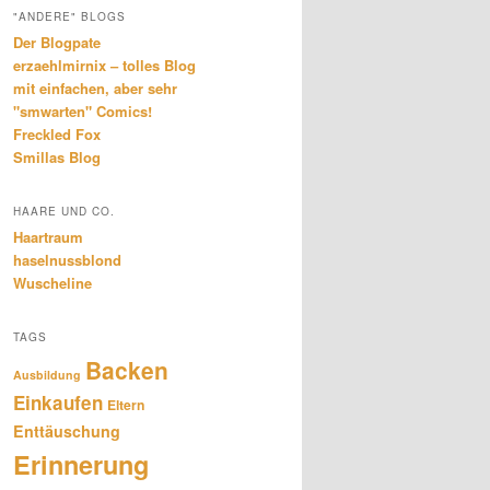
"ANDERE" BLOGS
Der Blogpate
erzaehlmirnix – tolles Blog
mit einfachen, aber sehr
"smwarten" Comics!
Freckled Fox
Smillas Blog
HAARE UND CO.
Haartraum
haselnussblond
Wuscheline
TAGS
Backen
Ausbildung
Einkaufen
Eltern
Enttäuschung
Erinnerung