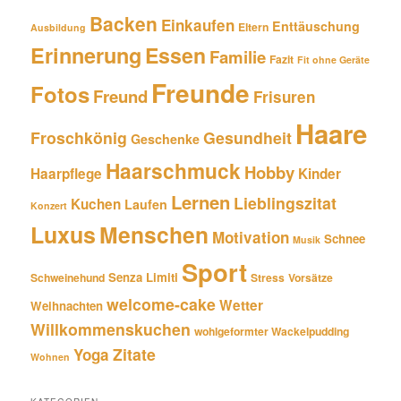
Backen
Einkaufen
Enttäuschung
Eltern
Ausbildung
Erinnerung
Essen
Familie
Fazit
Fit ohne Geräte
Freunde
Fotos
Freund
Frisuren
Haare
Froschkönig
Gesundheit
Geschenke
Haarschmuck
Hobby
Haarpflege
Kinder
Lernen
Lieblingszitat
Kuchen
Laufen
Konzert
Luxus
Menschen
Motivation
Schnee
Musik
Sport
Senza Limiti
Schweinehund
Stress
Vorsätze
welcome-cake
Wetter
Weihnachten
Willkommenskuchen
wohlgeformter Wackelpudding
Zitate
Yoga
Wohnen