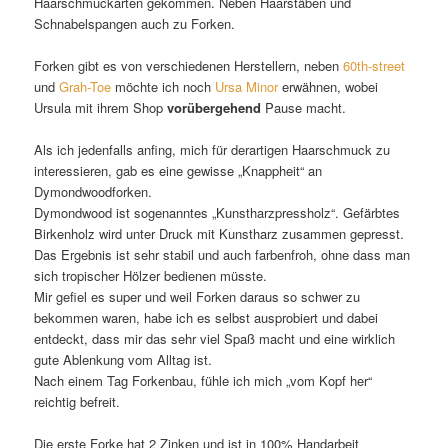
Haarschmuckarten gekommen. Neben Haarstäben und
Schnabelspangen auch zu Forken.
Forken gibt es von verschiedenen Herstellern, neben
60th-street
und
Grah-Toe
möchte ich noch
Ursa Minor
erwähnen, wobei
Ursula mit ihrem Shop
vorübergehend
Pause macht.
Als ich jedenfalls anfing, mich für derartigen Haarschmuck zu
interessieren, gab es eine gewisse „Knappheit“ an
Dymondwoodforken.
Dymondwood ist sogenanntes „Kunstharzpressholz“. Gefärbtes
Birkenholz wird unter Druck mit Kunstharz zusammen gepresst.
Das Ergebnis ist sehr stabil und auch farbenfroh, ohne dass man
sich tropischer Hölzer bedienen müsste.
Mir gefiel es super und weil Forken daraus so schwer zu
bekommen waren, habe ich es selbst ausprobiert und dabei
entdeckt, dass mir das sehr viel Spaß macht und eine wirklich
gute Ablenkung vom Alltag ist.
Nach einem Tag Forkenbau, fühle ich mich „vom Kopf her“
reichtig befreit.
Die erste Forke hat 2 Zinken und ist in 100% Handarbeit