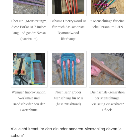
Eher ein „Monsterling“,
Bahama Cherrywood ist
2 Menschlinge für eine
diese Forke ist 7 Inches
für mich das schönste
liebe Person im LHN
lang und gehört Nessa
Dymondwood
(haartraum)
überhaupt
Weniger Improvisation,
Noch sehr grober
Die nächste Genaration
Workmate und
Menschling für Mai
der Menschlinge.
Bandschleifer ben den
(haselnussblond)
Vielseitig einsetzbarer
Gartenhütte
Pflock.
Vielleicht kennt ihr den ein oder anderen Menschling davon ja
schon?