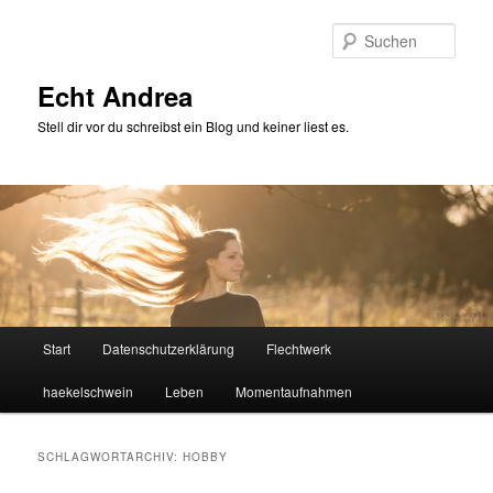
Zum
Zum
primären
sekundären
Such
Inhalt
Inhalt
springen
springen
Echt Andrea
Stell dir vor du schreibst ein Blog und keiner liest es.
Hauptmenü
Start
Datenschutzerklärung
Flechtwerk
haekelschwein
Leben
Momentaufnahmen
SCHLAGWORTARCHIV:
HOBBY