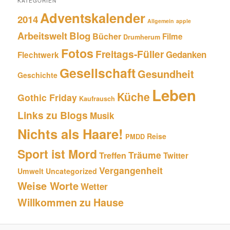
KATEGORIEN
Adventskalender
2014
Allgemein
apple
Blog
Arbeitswelt
Bücher
Filme
Drumherum
Fotos
Freitags-Füller
Gedanken
Flechtwerk
Gesellschaft
Gesundheit
Geschichte
Leben
Küche
Gothic Friday
Kaufrausch
Links zu Blogs
Musik
Nichts als Haare!
Reise
PMDD
Sport ist Mord
Träume
Treffen
Twitter
Vergangenheit
Umwelt
Uncategorized
Weise Worte
Wetter
Willkommen zu Hause