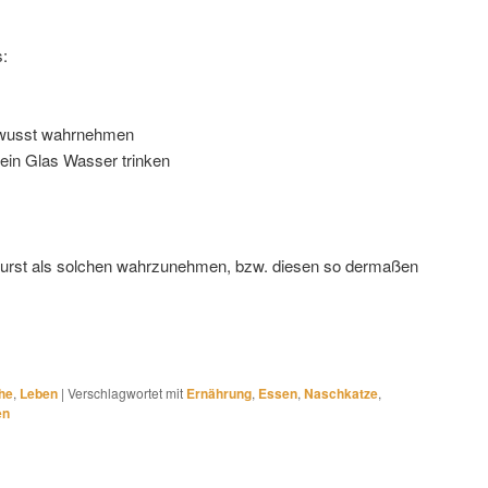
s:
wusst wahrnehmen
ein Glas Wasser trinken
Durst als solchen wahrzunehmen, bzw. diesen so dermaßen
he
,
Leben
|
Verschlagwortet mit
Ernährung
,
Essen
,
Naschkatze
,
en