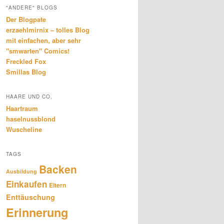
"ANDERE" BLOGS
Der Blogpate
erzaehlmirnix – tolles Blog
mit einfachen, aber sehr
"smwarten" Comics!
Freckled Fox
Smillas Blog
HAARE UND CO.
Haartraum
haselnussblond
Wuscheline
TAGS
Backen
Ausbildung
Einkaufen
Eltern
Enttäuschung
Erinnerung