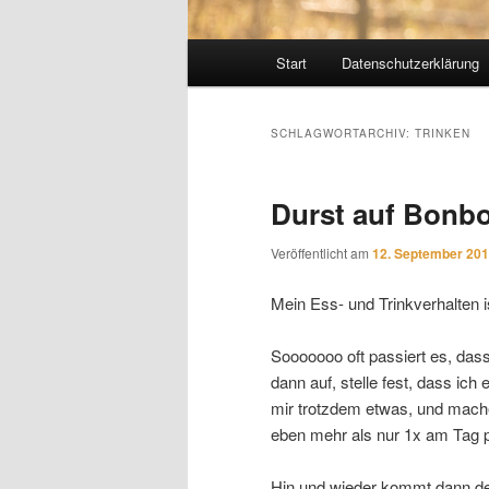
Hauptmenü
Start
Datenschutzerklärung
SCHLAGWORTARCHIV:
TRINKEN
Durst auf Bonb
Veröffentlicht am
12. September 20
Mein Ess- und Trinkverhalten 
Sooooooo oft passiert es, das
dann auf, stelle fest, dass i
mir trotzdem etwas, und mache
eben mehr als nur 1x am Tag p
Hin und wieder kommt dann de