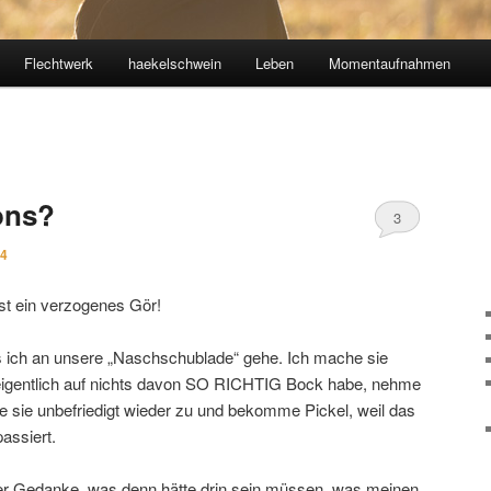
Flechtwerk
haekelschwein
Leben
Momentaufnahmen
ons?
3
14
ist ein verzogenes Gör!
s ich an unsere „Naschschublade“ gehe. Ich mache sie
ch eigentlich auf nichts davon SO RICHTIG Bock habe, nehme
 sie unbefriedigt wieder zu und bekomme Pickel, weil das
assiert.
r Gedanke, was denn hätte drin sein müssen, was meinen