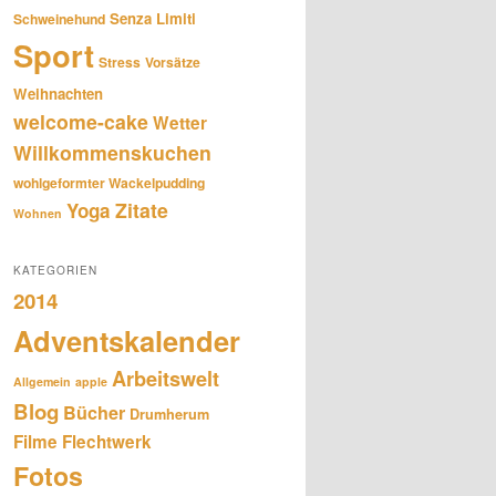
Senza Limiti
Schweinehund
Sport
Stress
Vorsätze
Weihnachten
welcome-cake
Wetter
Willkommenskuchen
wohlgeformter Wackelpudding
Zitate
Yoga
Wohnen
KATEGORIEN
2014
Adventskalender
Arbeitswelt
Allgemein
apple
Blog
Bücher
Drumherum
Filme
Flechtwerk
Fotos