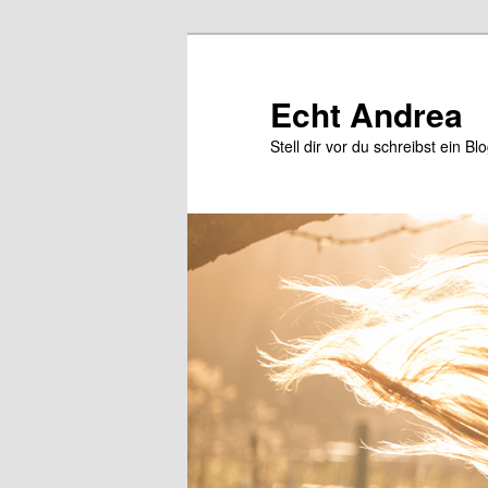
Zum
Zum
primären
sekundären
Inhalt
Inhalt
Echt Andrea
springen
springen
Stell dir vor du schreibst ein Bl