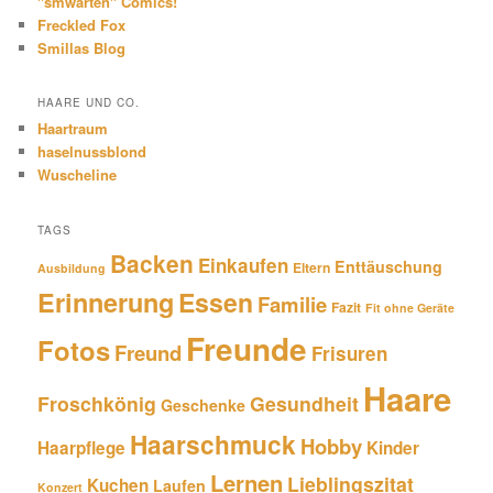
"smwarten" Comics!
Freckled Fox
Smillas Blog
HAARE UND CO.
Haartraum
haselnussblond
Wuscheline
TAGS
Backen
Einkaufen
Enttäuschung
Eltern
Ausbildung
Erinnerung
Essen
Familie
Fazit
Fit ohne Geräte
Freunde
Fotos
Freund
Frisuren
Haare
Froschkönig
Gesundheit
Geschenke
Haarschmuck
Hobby
Haarpflege
Kinder
Lernen
Lieblingszitat
Kuchen
Laufen
Konzert