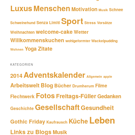
Luxus
Menschen
Motivation
Schnee
Musik
Sport
Senza Limiti
Schweinehund
Stress
Vorsätze
welcome-cake
Wetter
Weihnachten
Willkommenskuchen
wohlgeformter Wackelpudding
Zitate
Yoga
Wohnen
KATEGORIEN
Adventskalender
2014
Allgemein
apple
Blog
Arbeitswelt
Bücher
Filme
Drumherum
Fotos
Freitags-Füller
Gedanken
Flechtwerk
Gesellschaft
Gesundheit
Geschichte
Leben
Küche
Gothic Friday
Kaufrausch
Links zu Blogs
Musik