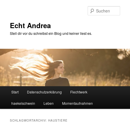
Zum
Zum
primären
sekundären
Such
Inhalt
Inhalt
springen
springen
Echt Andrea
Stell dir vor du schreibst ein Blog und keiner liest es.
Hauptmenü
Start
Datenschutzerklärung
Flechtwerk
haekelschwein
Leben
Momentaufnahmen
SCHLAGWORTARCHIV:
HAUSTIERE