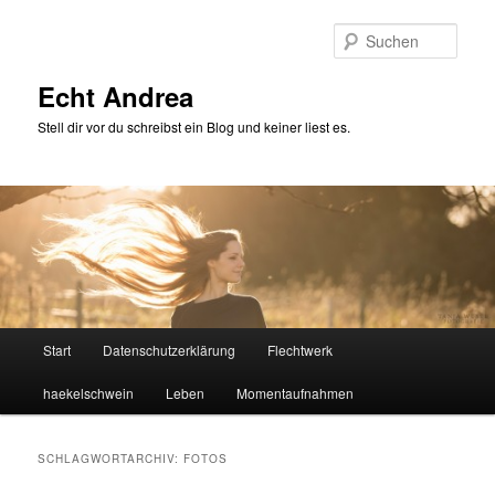
Zum
Zum
primären
sekundären
Such
Inhalt
Inhalt
springen
springen
Echt Andrea
Stell dir vor du schreibst ein Blog und keiner liest es.
Hauptmenü
Start
Datenschutzerklärung
Flechtwerk
haekelschwein
Leben
Momentaufnahmen
SCHLAGWORTARCHIV:
FOTOS