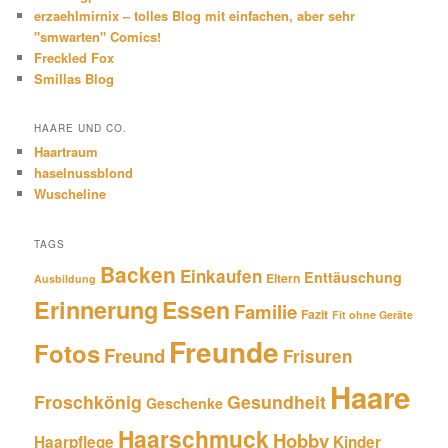
erzaehlmirnix – tolles Blog mit einfachen, aber sehr
"smwarten" Comics!
Freckled Fox
Smillas Blog
HAARE UND CO.
Haartraum
haselnussblond
Wuscheline
TAGS
Backen
Einkaufen
Enttäuschung
Eltern
Ausbildung
Erinnerung
Essen
Familie
Fazit
Fit ohne Geräte
Freunde
Fotos
Freund
Frisuren
Haare
Froschkönig
Gesundheit
Geschenke
Haarschmuck
Hobby
Haarpflege
Kinder