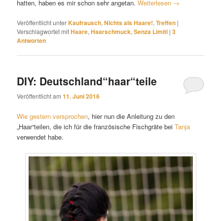
hatten, haben es mir schon sehr angetan.
Weiterlesen
→
Veröffentlicht unter
Kaufrausch
,
Nichts als Haare!
,
Treffen
|
Verschlagwortet mit
Haare
,
Haarschmuck
,
Senza Limiti
|
3
Antworten
DIY: Deutschland“haar“teile
Veröffentlicht am
11. Juni 2016
Wie gestern versprochen
, hier nun die Anleitung zu den
„Haar“teilen, die ich für die französische Fischgräte bei
Tanja
verwendet habe.