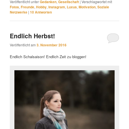
Veröffentlicht unter
Gedanken
,
Gesellschaft
|
Verschlagwortet mit
Fotos
,
Freunde
,
Hobby
,
Instagram
,
Luxus
,
Motivation
,
Soziale
Netzwerke
|
10
Antworten
Endlich Herbst!
Veröffentlicht am
3. November 2016
Endlich Schalsaison! Endlich Zeit zu bloggen!