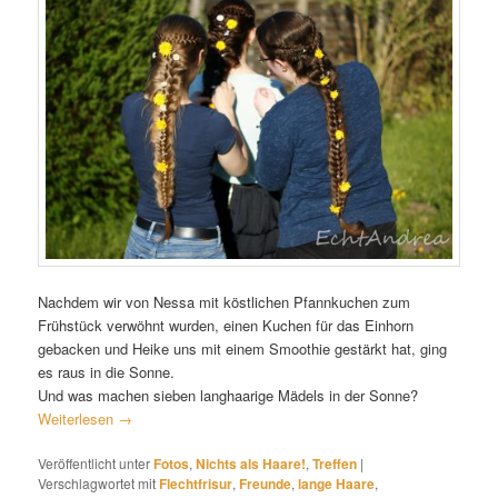
Nachdem wir von Nessa mit köstlichen Pfannkuchen zum
Frühstück verwöhnt wurden, einen Kuchen für das Einhorn
gebacken und Heike uns mit einem Smoothie gestärkt hat, ging
es raus in die Sonne.
Und was machen sieben langhaarige Mädels in der Sonne?
Weiterlesen
→
Veröffentlicht unter
Fotos
,
Nichts als Haare!
,
Treffen
|
Verschlagwortet mit
Flechtfrisur
,
Freunde
,
lange Haare
,