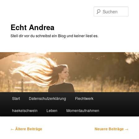
Zum
Zum
primären
sekundären
Such
Inhalt
Inhalt
springen
springen
Echt Andrea
Stell dir vor du schreibst ein Blog und keiner liest es.
Hauptmenü
Start
Datenschutzerklärung
Flechtwerk
haekelschwein
Leben
Momentaufnahmen
Beitragsnavigation
←
Ältere Beiträge
Neuere Beiträge
→