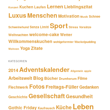
Lernen
Lieblingszitat
Kuchen
Laufen
Konzert
Luxus
Menschen
Motivation
Schnee
Musik
Sport
Senza Limiti
Schweinehund
Stress
Vorsätze
welcome-cake
Wetter
Weihnachten
Willkommenskuchen
wohlgeformter Wackelpudding
Zitate
Yoga
Wohnen
KATEGORIEN
Adventskalender
2014
Allgemein
apple
Blog
Arbeitswelt
Bücher
Filme
Drumherum
Fotos
Freitags-Füller
Gedanken
Flechtwerk
Gesellschaft
Gesundheit
Geschichte
Leben
Küche
Gothic Friday
Kaufrausch