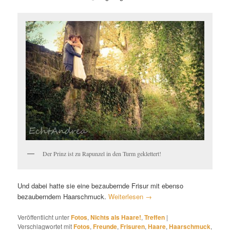
Der Prinz ist zu Rapunzel in den Turm geklettert!
Und dabei hatte sie eine bezaubernde Frisur mit ebenso
bezauberndem Haarschmuck.
Weiterlesen
→
Veröffentlicht unter
Fotos
,
Nichts als Haare!
,
Treffen
|
Verschlagwortet mit
Fotos
,
Freunde
,
Frisuren
,
Haare
,
Haarschmuck
,